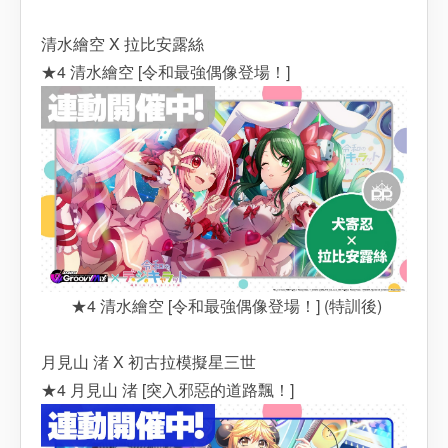
清水繪空 X 拉比安露絲
★4 清水繪空 [令和最強偶像登場！]
★4 清水繪空 [令和最強偶像登場！] (特訓後)
月見山 渚 X 初古拉模擬星三世
★4 月見山 渚 [突入邪惡的道路飄！]