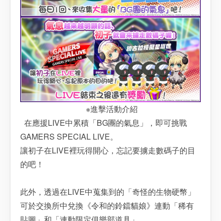
※進擊活動介紹
在應援LIVE中累積「BG團的氣息」，即可挑戰
GAMERS SPECIAL LIVE。
讓初子在LIVE裡玩得開心，忘記要擄走數碼子的目
的吧！
此外，透過在LIVE中蒐集到的「奇怪的生物硬幣」
可於交換所中兌換《令和的鈴鐺貓娘》連動「稀有
貼圖」和「連動限定俱樂部道具」。