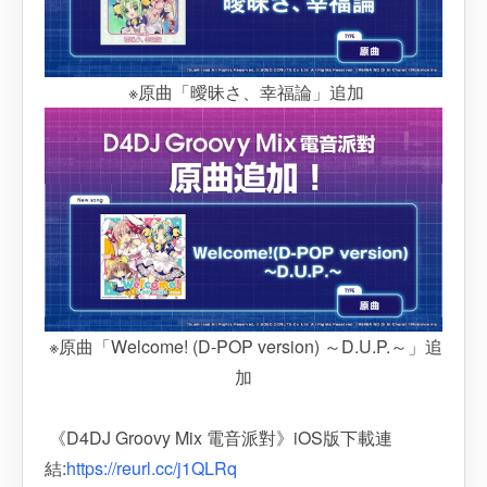
※原曲「曖昧さ、幸福論」追加
※原曲「Welcome! (D-POP version) ～D.U.P.～」追
加
《D4DJ Groovy Mix 電音派對》iOS版下載連
結:
https://reurl.cc/j1QLRq