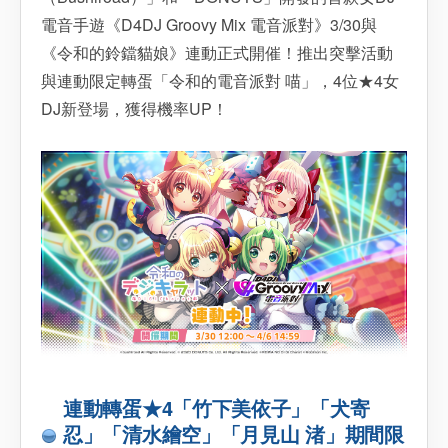
電音手遊《D4DJ Groovy Mix 電音派對》3/30與
《令和的鈴鐺貓娘》連動正式開催！推出突擊活動
與連動限定轉蛋「令和的電音派對 喵」，4位★4女
DJ新登場，獲得機率UP！
連動轉蛋★4「竹下美依子」「犬寄
忍」「清水繪空」「月見山 渚」期間限