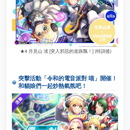
★4 月見山 渚 [突入邪惡的道路飄！] (特訓後)
突擊活動「令和的電音派對 喵」開催！
和貓娘們一起炒熱氣氛吧！