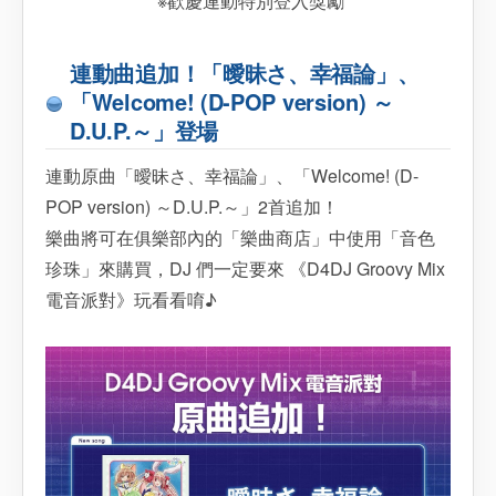
※歡慶連動特別登入獎勵
連動曲追加！「曖昧さ、幸福論」、
「Welcome! (D-POP version) ～
D.U.P.～」登場
連動原曲「曖昧さ、幸福論」、「Welcome! (D-
POP version) ～D.U.P.～」2首追加！
樂曲將可在俱樂部內的「樂曲商店」中使用「音色
珍珠」來購買，DJ 們一定要來 《D4DJ Groovy Mix
電音派對》玩看看唷♪