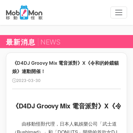
Toggle
naviga
最新消息
NEWS
《D4DJ Groovy Mix 電音派對》X《令和的鈴鐺貓
娘》連動開催！
2023-03-30
《D4DJ Groovy Mix 電音派對》X
由移動怪獸代理，日本人氣娛樂公司「武士道
（Bushiroad）」和「DONUTS」開發的首款女DJ