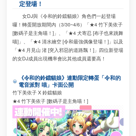
定登場！
女DJ與《令和的鈴鐺貓娘》角色們一起登場
囉！轉蛋開放期間內（3/30~4/6）「★4 竹下美依子
[數碼子是主角喵！]」、「★4 犬寄忍 [布子也來跳舞
喵]」、「★4 清水繪空 [令和最強偶像登場！]」以及
「★4 月見山 渚 [突入邪惡的道路飄！]」四位新登場
的女DJ成員出現機率會比其他成員還要高！
《令和的鈴鐺貓娘》連動限定轉蛋「令和的
電音派對 喵」卡面公開
竹下美依子 X 鈴鐺貓娘
★4 竹下美依子 [數碼子是主角喵！]