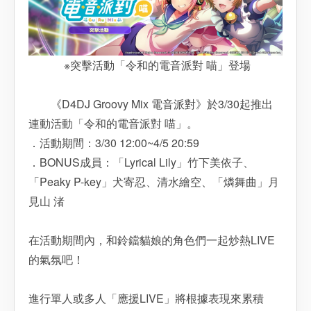
※突擊活動「令和的電音派對 喵」登場
《D4DJ Groovy Mix 電音派對》於3/30起推出
連動活動「令和的電音派對 喵」。
．活動期間：3/30 12:00~4/5 20:59
．BONUS成員：「Lyrical Lily」竹下美依子、
「Peaky P-key」犬寄忍、清水繪空、「燐舞曲」月
見山 渚
在活動期間內，和鈴鐺貓娘的角色們一起炒熱LIVE
的氣氛吧！
進行單人或多人「應援LIVE」將根據表現來累積