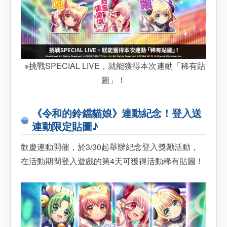
※挑戰SPECIAL LIVE，就能獲得本次連動「稀有貼
圖」！
《令和的鈴鐺貓娘》連動紀念！登入送
連動限定貼圖♪
歡慶連動開催，於3/30起舉辦紀念登入獎勵活動，
在活動期間登入遊戲的第4天可獲得活動稀有貼圖！