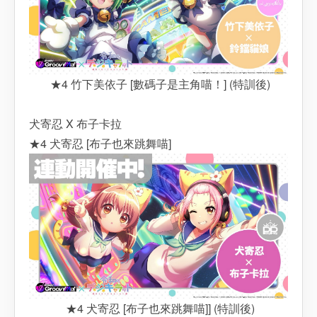
★4 竹下美依子 [數碼子是主角喵！] (特訓後)
犬寄忍 X 布子卡拉
★4 犬寄忍 [布子也來跳舞喵]
★4 犬寄忍 [布子也來跳舞喵]] (特訓後)