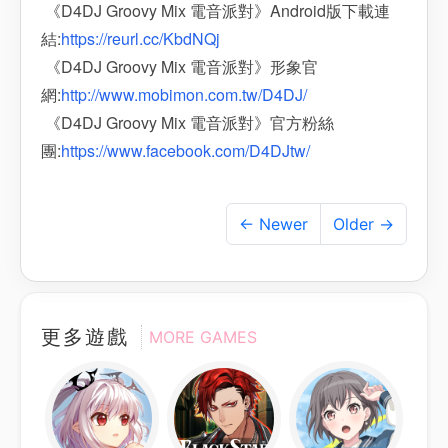
《D4DJ Groovy Mix 電音派對》Android版下載連
結:
https://reurl.cc/KbdNQj
《D4DJ Groovy Mix 電音派對》形象官
網:
http://www.mobimon.com.tw/D4DJ/
《D4DJ Groovy Mix 電音派對》官方粉絲
團:
https://www.facebook.com/D4DJtw/
← Newer
Older →
更多遊戲
MORE GAMES