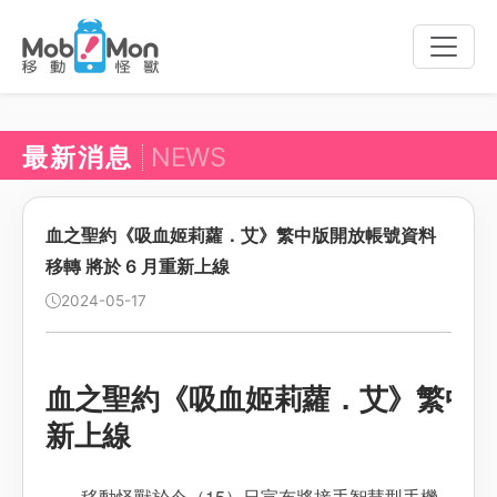
Toggle
naviga
最新消息
NEWS
血之聖約《吸血姬莉蘿．艾》繁中版開放帳號資料
移轉 將於 6 月重新上線
2024-05-17
血之聖約《吸血姬莉蘿．艾》繁中版開
新上線
移動怪獸於今（15）日宣布將接手智慧型手機