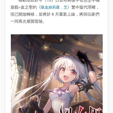
遊戲–血之聖約《
》繁中版代理權，
吸血姬莉蘿．艾
現已開放轉移，並將於 6 月重新上線，將與玩家們
一同再次展開冒險。