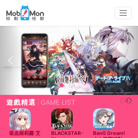
Toggle
naviga
Previous
Next
遊戲精選
GAME LIST
吸血姬莉蘿‧艾
BLACKSTAR-
BanG Dream!