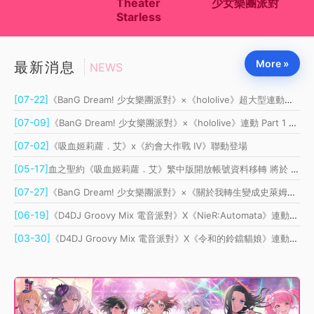
Theater
少女樂團派對
C
Starless
More »
最新消息
NEWS
[07-22]
《BanG Dream! 少女樂團派對》×《hololive》超大型連動正式展開 Part 2
[07-09]
《BanG Dream! 少女樂團派對》×《hololive》連動 Part 1 登場
[07-02]
《吸血姬莉蘿．艾》x《約會大作戰 Ⅳ》聯動登場
[05-17]
血之聖約《吸血姬莉蘿．艾》繁中版開放帳號資料移轉 將於 6 月重新上線
[07-27]
《BanG Dream! 少女樂團派對》×《關於我轉生變成史萊姆這檔事》連動開催！
[06-19]
《D4DJ Groovy Mix 電音派對》X《NieR:Automata》連動開催！
[03-30]
《D4DJ Groovy Mix 電音派對》X《令和的鈴鐺貓娘》連動開催！