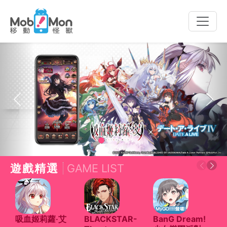
Toggle
naviga
Previous
Next
遊戲精選
GAME LIST
吸血姬莉蘿‧艾
BLACKSTAR-
BanG Dream!