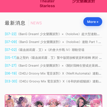
Theater
少女樂團派對
C
Starless
More »
最新消息
NEWS
[07-22]
《BanG Dream! 少女樂團派對》×《hololive》超大型連動正式展開 Part 2
[07-09]
《BanG Dream! 少女樂團派對》×《hololive》連動 Part 1 登場
[07-02]
《吸血姬莉蘿．艾》x《約會大作戰 Ⅳ》聯動登場
[05-17]
血之聖約《吸血姬莉蘿．艾》繁中版開放帳號資料移轉 將於 6 月重新上線
[07-27]
《BanG Dream! 少女樂團派對》×《關於我轉生變成史萊姆這檔事》連動開催！
[06-19]
《D4DJ Groovy Mix 電音派對》X《NieR:Automata》連動開催！
[03-30]
《D4DJ Groovy Mix 電音派對》X《令和的鈴鐺貓娘》連動開催！