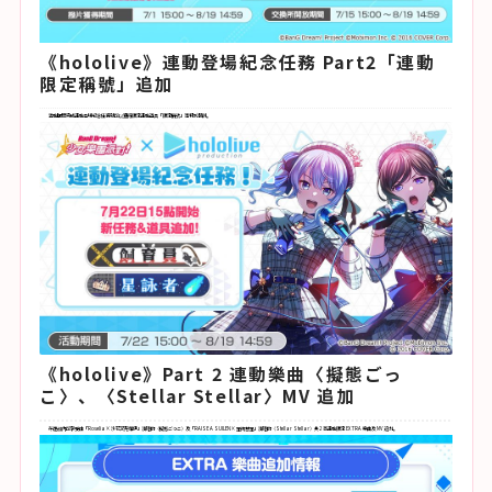
《hololive》連動登場紀念任務 Part2「連動
限定稱號」追加
活動期間完成連動登場紀念任務就可以獲得限定連動道具「限定稱號」等特別報酬。
《hololive》Part 2 連動樂曲〈擬態ごっ
こ〉、〈Stellar Stellar〉MV 追加
在遊戲內可享受由「Roselia× 沙花叉克蘿伊」演唱的〈擬態ごっこ〉及「RAISE A SUILEN× 星街彗星」演唱的〈Stellar Stellar〉共 2 首連動限定 EXTRA 樂曲及 MV 追加。