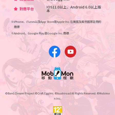
IOS11.0以上、Android 6.0以上版
對應平台
本
※iPhone、iTunes以及App Store是Apple Inc.在美國及其他國家註冊的
商標
※Android、Google Play是Google Inc.商標
©BanG Dream! Project ©Craft Egg Inc. ©bushiroad All Rights Reserved. ©Mobimo
n Inc.