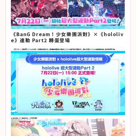
《BanG Dream！少女樂團派對》×《hololiv
e》連動 Part2 轉蛋登場
7 月 22 日（一）連動限定 Part2 正式登場，本次連動的轉蛋卡片，連動團員的服裝將以連動的 hololive 成員形象作為服裝設計，連動卡片皆為 holoive 成員與連動成員一起登場的限定卡面。
★5 湊友希那（CV: 相羽亞衣奈）/ 沙花叉克蘿伊