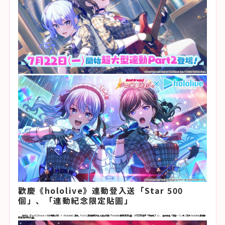
歡慶《hololive》連動登入送「Star 500
個」、「連動紀念限定貼圖」
為紀念《BanG Dream！少女樂團派對》×《hololive》連動，Part 2 連動期間內登入遊戲就送「hololive 期間限定貼圖 - 沙花叉克蘿伊「我開動了！」、星街彗星「慧醬～？」共 2 張為 hololive 連動期
間限定的特別貼圖。