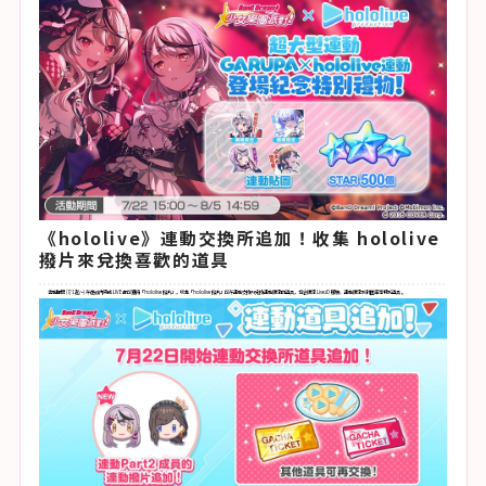
《hololive》連動交換所追加！收集 hololive
撥片來兌換喜歡的道具
活動期間 (7/1 起～) 在遊戲內完成 LIVE 都可獲得「hololive 撥片」，收集「hololive 撥片」可在連動交換所兌換連動限定的道具，包含限定 Live2D 服裝、連動限定別針圖章等特別道具 。