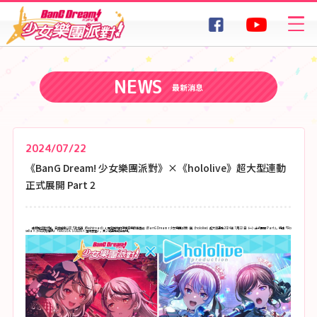
MUSIC
SPECIAL
歌曲
特集
NEWS
最新消息
2024/07/22
《BanG Dream! 少女樂團派對》×《hololive》超大型連動
正式展開 Part 2
由移動怪獸代理，日本娛樂公司「武士道（Bushiroad）」開發製作的手機音樂節奏遊戲《BanG Dream！少女樂團派對》與《hololive》超大型連動 2024 年 7 月 22 日（一）正式展開 Part 2，將由「Ro
selia× 沙花叉克蘿伊」「RAISE A SUILEN× 星街彗星」，共 2 組連動組合登場。