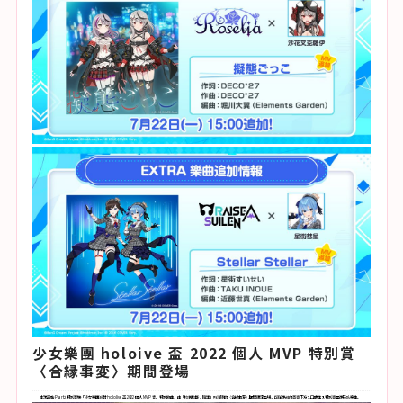
少女樂團 holoive 盃 2022 個人 MVP 特別賞
〈合縁事変〉期間登場
本次連動 Part2 特別實裝「少女樂團派對 hololive 盃 2022 個人 MVP 賞」特別歌曲，由「拉普拉斯．暗黑」所演唱的〈合縁事変〉期間限定登場，可從遊戲內首頁下方入口處進入特別頁面遊玩該樂曲。