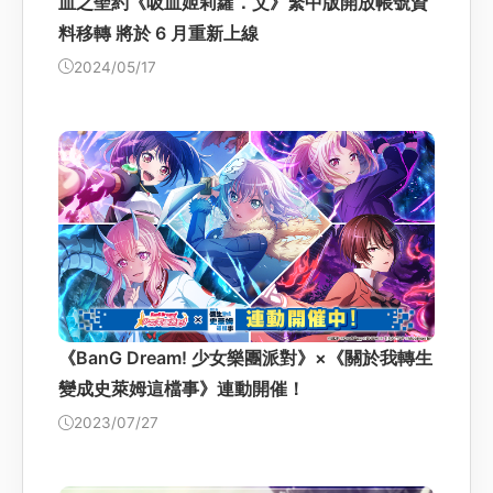
血之聖約《吸血姬莉蘿．艾》繁中版開放帳號資
料移轉 將於 6 月重新上線
2024/05/17
《BanG Dream! 少女樂團派對》×《關於我轉生
變成史萊姆這檔事》連動開催！
2023/07/27