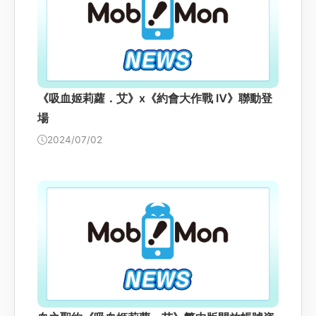
《吸血姬莉蘿．艾》x《約會大作戰 Ⅳ》聯動登
場
2024/07/02